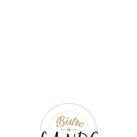
d without a title, very useful for posting quick notes.
etur adipiscing elit. Phasellus blandit porta tellus non
bendum aliquet eget eu velit. Suspendisse non ligula sit
 odio. Etiam elementum dui vel libero laoreet sagittis.
mauris. Nulla vehicula lorem odio. Mauris vel mauris justo,
olor, congue ac vestibulum eget, luctus nec ipsum.
EGORIZED
0