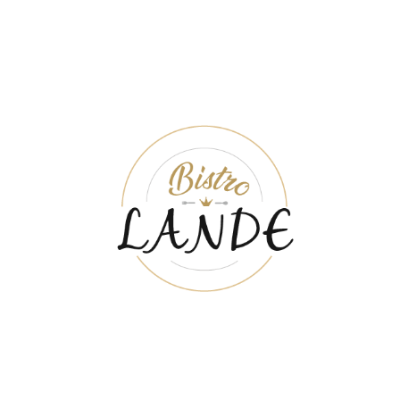
Hjärtligt välkommen – hos oss ska Du som gäst känna Dig
välkommen och kunna njuta av en trevlig atmosfär, god mat och
träffa vänner – exakt som när Du är på lande och har bjudit in
vänner och släktingar för att njuta av livet!
ÖPPETTIDER
MÅN-TIS
11:00 - 18:00
ONS-TOR
11:00 - 20:00
FRE-LÖR
11:00 - 21:00
SÖN
12:00 - 18:00
LUNCH