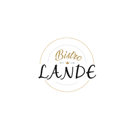
träffa vänner – exakt som när Du är på lande och har bjudit in
vänner och släktingar för att njuta av livet!
ÖPPETTIDER
MÅN-TIS
11:00 - 18:00
ONS-TOR
11:00 - 20:00
FRE-LÖR
11:00 - 21:00
SÖN
12:00 - 18:00
LUNCH
MÅN - LÖR
11:00 - 15:00