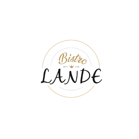
ruoasta ja tapaat ystäviä – aivan kuin olisit landella ja olet kutsunut
ystäviä ja sukulaisia kylään nauttimaan yhdessäolosta!.
AUKIOLOAJAT
MA-TI
11:00 – 18:00
KE-TO
11:00 – 20:00
PE-LA
11:00 – 21:00
SU
12:00 – 18:00
LOUNAS
MA – LA
11:00 – 15:00